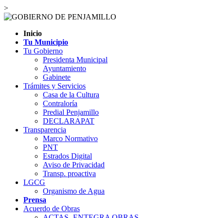
>
Inicio
Tu Municipio
Tu Gobierno
Presidenta Municipal
Ayuntamiento
Gabinete
Trámites y Servicios
Casa de la Cultura
Contraloría
Predial Penjamillo
DECLARAPAT
Transparencia
Marco Normativo
PNT
Estrados Digital
Aviso de Privacidad
Transp. proactiva
LGCG
Organismo de Agua
Prensa
Acuerdo de Obras
ACTAS- ENTEGRA OBRAS