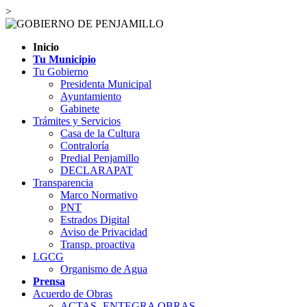
>
Inicio
Tu Municipio
Tu Gobierno
Presidenta Municipal
Ayuntamiento
Gabinete
Trámites y Servicios
Casa de la Cultura
Contraloría
Predial Penjamillo
DECLARAPAT
Transparencia
Marco Normativo
PNT
Estrados Digital
Aviso de Privacidad
Transp. proactiva
LGCG
Organismo de Agua
Prensa
Acuerdo de Obras
ACTAS- ENTEGRA OBRAS