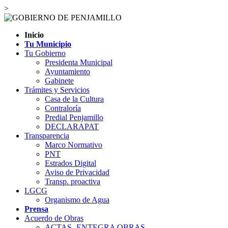
>
Inicio
Tu Municipio
Tu Gobierno
Presidenta Municipal
Ayuntamiento
Gabinete
Trámites y Servicios
Casa de la Cultura
Contraloría
Predial Penjamillo
DECLARAPAT
Transparencia
Marco Normativo
PNT
Estrados Digital
Aviso de Privacidad
Transp. proactiva
LGCG
Organismo de Agua
Prensa
Acuerdo de Obras
ACTAS- ENTEGRA OBRAS