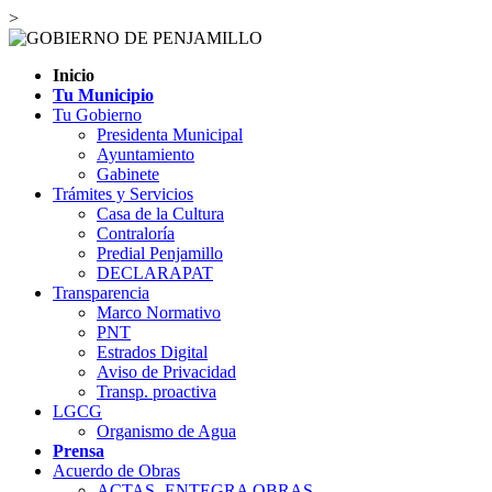
>
Inicio
Tu Municipio
Tu Gobierno
Presidenta Municipal
Ayuntamiento
Gabinete
Trámites y Servicios
Casa de la Cultura
Contraloría
Predial Penjamillo
DECLARAPAT
Transparencia
Marco Normativo
PNT
Estrados Digital
Aviso de Privacidad
Transp. proactiva
LGCG
Organismo de Agua
Prensa
Acuerdo de Obras
ACTAS- ENTEGRA OBRAS