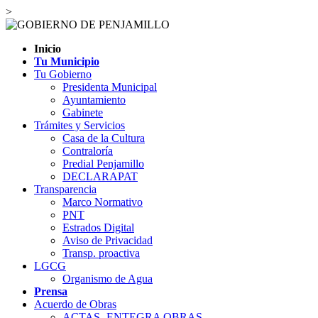
>
Inicio
Tu Municipio
Tu Gobierno
Presidenta Municipal
Ayuntamiento
Gabinete
Trámites y Servicios
Casa de la Cultura
Contraloría
Predial Penjamillo
DECLARAPAT
Transparencia
Marco Normativo
PNT
Estrados Digital
Aviso de Privacidad
Transp. proactiva
LGCG
Organismo de Agua
Prensa
Acuerdo de Obras
ACTAS- ENTEGRA OBRAS