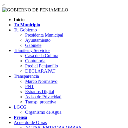
>
Inicio
Tu Municipio
Tu Gobierno
Presidenta Municipal
Ayuntamiento
Gabinete
Trámites y Servicios
Casa de la Cultura
Contraloría
Predial Penjamillo
DECLARAPAT
Transparencia
Marco Normativo
PNT
Estrados Digital
Aviso de Privacidad
Transp. proactiva
LGCG
Organismo de Agua
Prensa
Acuerdo de Obras
ACTAS- ENTEGRA OBRAS