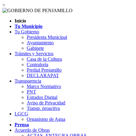
>
Inicio
Tu Municipio
Tu Gobierno
Presidenta Municipal
Ayuntamiento
Gabinete
Trámites y Servicios
Casa de la Cultura
Contraloría
Predial Penjamillo
DECLARAPAT
Transparencia
Marco Normativo
PNT
Estrados Digital
Aviso de Privacidad
Transp. proactiva
LGCG
Organismo de Agua
Prensa
Acuerdo de Obras
ACTAS- ENTEGRA OBRAS